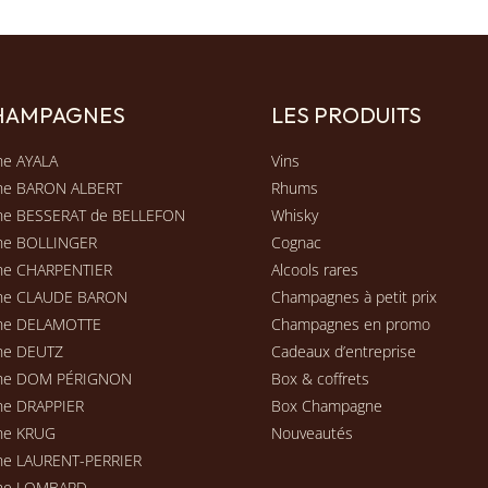
CHAMPAGNES
LES PRODUITS
e AYALA
Vins
ne BARON ALBERT
Rhums
e BESSERAT de BELLEFON
Whisky
ne BOLLINGER
Cognac
e CHARPENTIER
Alcools rares
ne CLAUDE BARON
Champagnes à petit prix
ne DELAMOTTE
Champagnes en promo
ne DEUTZ
Cadeaux d’entreprise
ne DOM PÉRIGNON
Box & coffrets
e DRAPPIER
Box Champagne
ne KRUG
Nouveautés
e LAURENT-PERRIER
ne LOMBARD