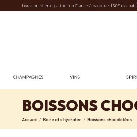
Livraison offerte partout en France à partir de 150€ d’achat 
CHAMPAGNES
VINS
SPIR
BOISSONS CHO
Vous êtes ici :
Accueil
Boire et s’hydrater
Boissons chocolatées