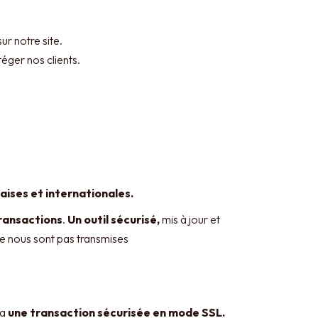
r notre site.
téger nos clients.
ises et internationales.
ransactions
.
Un outil sécurisé,
mis à jour et
e nous sont pas transmises
ia
une transaction sécurisée en mode SSL.