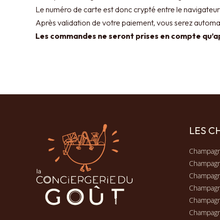
Le numéro de carte est donc crypté entre le navigateur 
Après validation de votre paiement, vous serez automati
Les commandes ne seront prises en compte qu’ap
LES 
Champagn
Champag
Champagn
Champag
Champagn
Champag