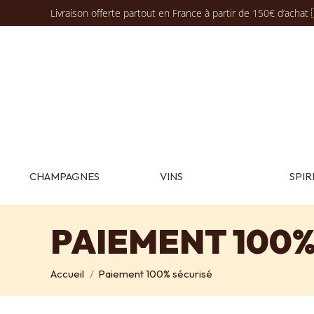
Livraison offerte partout en France à partir de 150€ d’achat 
CHAMPAGNES
VINS
SPIR
PAIEMENT 100%
Vous êtes ici :
Accueil
Paiement 100% sécurisé