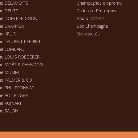
ne DELAMOTTE
Champagnes en promo
ne DEUTZ
Cadeaux d’entreprise
ne DOM PÉRIGNON
Box & coffrets
e DRAPPIER
Box Champagne
ne KRUG
Nouveautés
e LAURENT-PERRIER
ne LOMBARD
ne LOUIS ROEDERER
ne MOËT & CHANDON
ne MUMM
ne PALMER & CO
e PHILIPPONNAT
ne POL ROGER
e RUINART
ne SALON