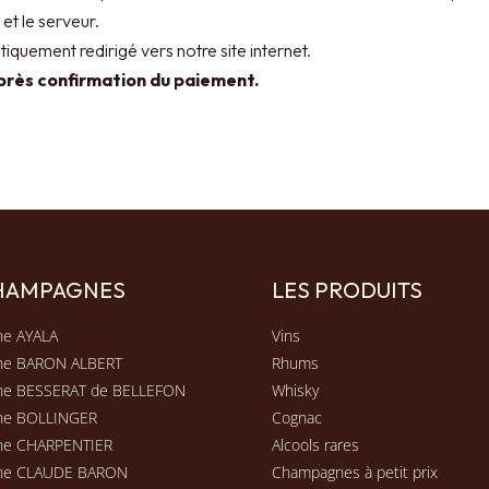
et le serveur.
quement redirigé vers notre site internet.
rès confirmation du paiement.
CHAMPAGNES
LES PRODUITS
e AYALA
Vins
ne BARON ALBERT
Rhums
e BESSERAT de BELLEFON
Whisky
ne BOLLINGER
Cognac
e CHARPENTIER
Alcools rares
ne CLAUDE BARON
Champagnes à petit prix