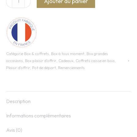
Ajouter au panier
de
Caisse
en
bois
n°2
Catégorie
Box & coffrets
,
Box à tous moment
,
Box grandes
occasions
,
Box plaisir d'offrir
,
Cadeaux
,
Coffrets caisse en bois
,
Plaisir d'offrir
,
Pot de départ
,
Remerciements
Description
Informations complémentaires
Avis (0)