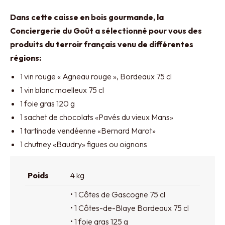
Dans cette caisse en bois gourmande, la
Conciergerie du Goût a sélectionné pour vous des
produits du terroir français venu de différentes
régions:
1 vin rouge « Agneau rouge », Bordeaux 75 cl
1 vin blanc moelleux 75 cl
1 foie gras 120 g
1 sachet de chocolats «Pavés du vieux Mans»
1 tartinade vendéenne «Bernard Marot»
1 chutney «Baudry» figues ou oignons
Poids
4 kg
• 1 Côtes de Gascogne 75 cl
• 1 Côtes-de-Blaye Bordeaux 75 cl
• 1 foie gras 125 g