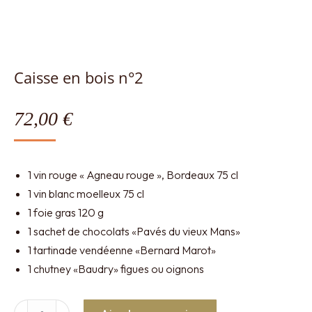
Caisse en bois n°2
72,00
€
1 vin rouge « Agneau rouge », Bordeaux 75 cl
1 vin blanc moelleux 75 cl
1 foie gras 120 g
1 sachet de chocolats «Pavés du vieux Mans»
1 tartinade vendéenne «Bernard Marot»
1 chutney «Baudry» figues ou oignons
quantité