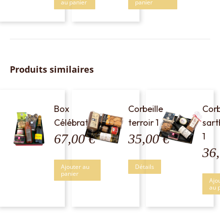
au panier
panier
Produits similaires
Box
Corbeille
Corb
Célébration
terroir 1
sart
1
67,00
€
35,00
€
36
Ajouter au
Détails
panier
Ajo
au 