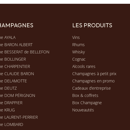
CHAMPAGNES
LES PRODUITS
e AYALA
Vins
ne BARON ALBERT
Rhums
e BESSERAT de BELLEFON
Whisky
ne BOLLINGER
Cognac
e CHARPENTIER
Alcools rares
ne CLAUDE BARON
Champagnes à petit prix
ne DELAMOTTE
Champagnes en promo
ne DEUTZ
Cadeaux d’entreprise
ne DOM PÉRIGNON
Box & coffrets
e DRAPPIER
Box Champagne
ne KRUG
Nouveautés
e LAURENT-PERRIER
ne LOMBARD