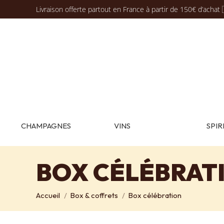
Livraison offerte partout en France à partir de 150€ d’achat 
CHAMPAGNES
VINS
SPIR
BOX CÉLÉBRAT
Vous êtes ici :
Accueil
Box & coffrets
Box célébration