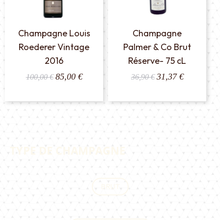
Champagne Louis
Champagne
Roederer Vintage
Palmer & Co Brut
2016
Réserve- 75 cL
Le
Le
Le
Le
85,00
€
31,37
€
100,00
€
36,90
€
prix
prix
prix
prix
initial
actuel
initial
actuel
était :
est :
était :
est :
100,00 €.
85,00 €.
36,90 €.
31,37 €.
TYPE DE CHAMPAGNE
BRUT