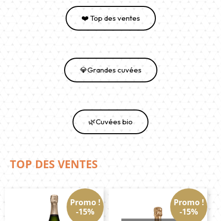
❤️ Top des ventes
💎Grandes cuvées
🌿Cuvées bio
TOP DES VENTES
Promo !
Promo !
-15%
-15%