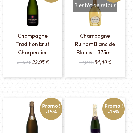
Bientôt de retour
Champagne
Champagne
Tradition brut
Ruinart Blanc de
Charpentier
Blancs – 375mL
Le
Le
Le
Le
22,95
€
54,40
€
27,00
€
64,00
€
prix
prix
prix
prix
initial
actuel
initial
actuel
était :
est :
était :
est :
27,00 €.
22,95 €.
64,00 €.
54,40 €.
Promo !
Promo !
-15%
-15%