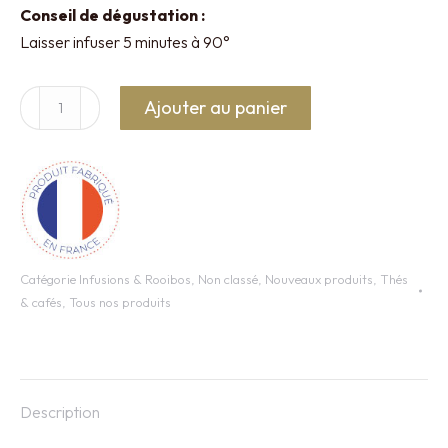
Conseil de dégustation :
Laisser infuser 5 minutes à 90°
quantité
Ajouter au panier
de
Infusion
Lovely
Night
20
sachets
Catégorie
Infusions & Rooibos
,
Non classé
,
Nouveaux produits
,
Thés
-
& cafés
,
Tous nos produits
Kusmi
Tea
Description