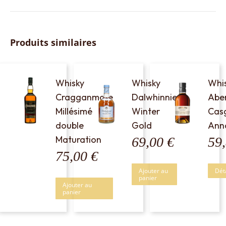
Produits similaires
Whisky
Whisky
Whi
Cragganmore
Dalwhinnie
Abe
Millésimé
Winter
Cas
double
Gold
Ann
Maturation
69,00
€
59
75,00
€
Ajouter au
Dét
panier
Ajouter au
panier