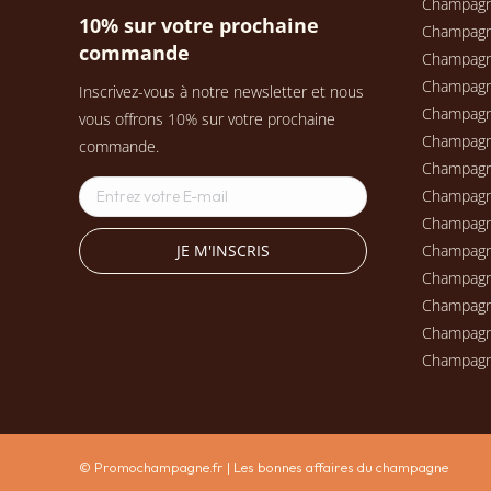
Champag
10% sur votre prochaine
Champag
commande
Champagn
Champag
Inscrivez-vous à notre newsletter et nous
Champagn
vous offrons 10% sur votre prochaine
Champag
commande.
Champag
Champag
Champag
Champag
Champagn
Champag
Champagn
Champag
© Promochampagne.fr | Les bonnes affaires du champagne