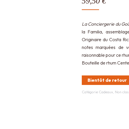
59,50
€
La Conciergerie du Go
la Familia, assemblag
Originaire du Costa Ri
notes marquées de van
raisonnable pour ce rhum
Bouteille de rhum Centen
Bientôt de retour
Catégorie
Cadeaux
,
Non clas