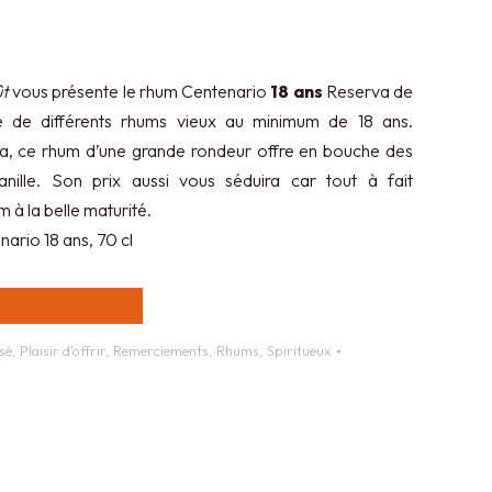
ût
vous présente le rhum Centenario
18 ans
Reserva de
e de différents rhums vieux au minimum de 18 ans.
ca, ce rhum d’une grande rondeur offre en bouche des
ille. Son prix aussi vous séduira car tout à fait
 à la belle maturité.
ario 18 ans, 70 cl
sé
,
Plaisir d'offrir
,
Remerciements
,
Rhums
,
Spiritueux