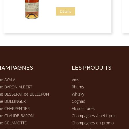
Détails
CHAMPAGNES
LES PRODUITS
e AYALA
Vins
ne BARON ALBERT
Rhums
e BESSERAT de BELLEFON
Whisky
ne BOLLINGER
Cognac
e CHARPENTIER
Alcools rares
ne CLAUDE BARON
Champagnes à petit prix
ne DELAMOTTE
Champagnes en promo