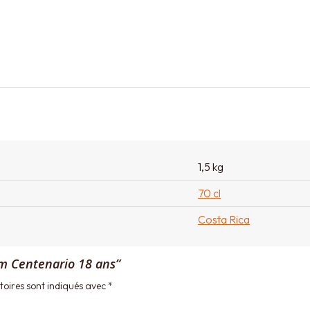
1,5 kg
70 cl
Costa Rica
um Centenario 18 ans”
oires sont indiqués avec
*