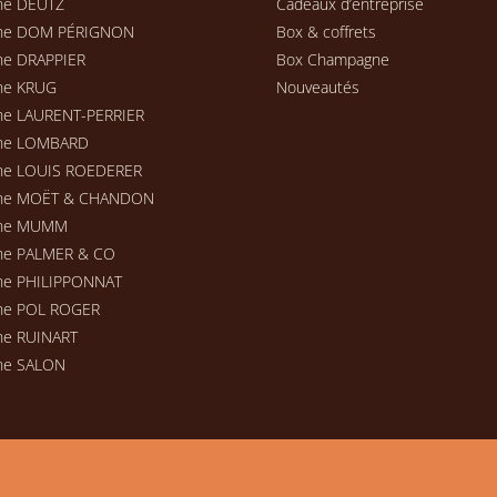
ne DEUTZ
Cadeaux d’entreprise
ne DOM PÉRIGNON
Box & coffrets
e DRAPPIER
Box Champagne
ne KRUG
Nouveautés
e LAURENT-PERRIER
ne LOMBARD
ne LOUIS ROEDERER
ne MOËT & CHANDON
ne MUMM
ne PALMER & CO
e PHILIPPONNAT
ne POL ROGER
e RUINART
ne SALON