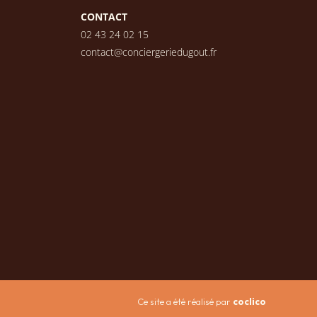
CONTACT
02 43 24 02 15
contact@conciergeriedugout.fr
Ce site a été réalisé par
coclico