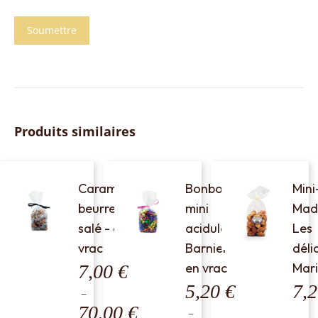
Produits similaires
Caramels
Bonbons
Mini
beurre
mini
Mad
salé - en
acidulés -
Les
vrac
Barnier -
déli
en vrac
Mar
7,00
€
5,20
€
7,
–
70,00
€
Plage
–