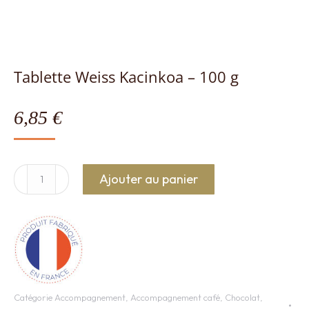
Tablette Weiss Kacinkoa – 100 g
6,85
€
quantité
Ajouter au panier
de
Tablette
Weiss
Kacinkoa
-
100
Catégorie
Accompagnement
,
Accompagnement café
,
Chocolat
,
g