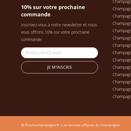
Champag
10% sur votre prochaine
Champag
commande
Champagn
Champag
Inscrivez-vous à notre newsletter et nous
Champagn
vous offrons 10% sur votre prochaine
Champag
commande.
Champag
Champag
Champag
Champag
Champagn
Champag
Champagn
Champag
© Promochampagne.fr | Les bonnes affaires du champagne