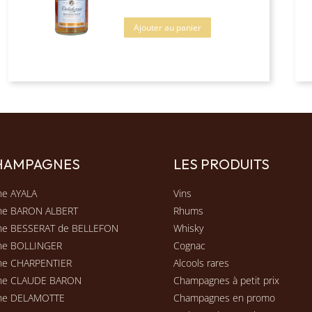
Ajouter au panier
CHAMPAGNES
LES PRODUITS
e AYALA
Vins
ne BARON ALBERT
Rhums
e BESSERAT de BELLEFON
Whisky
ne BOLLINGER
Cognac
e CHARPENTIER
Alcools rares
ne CLAUDE BARON
Champagnes à petit prix
ne DELAMOTTE
Champagnes en promo