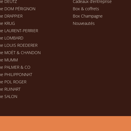
ne DEUTZ
Cadeaux d’entreprise
ne DOM PÉRIGNON
Box & coffrets
e DRAPPIER
Box Champagne
ne KRUG
Nouveautés
e LAURENT-PERRIER
ne LOMBARD
ne LOUIS ROEDERER
ne MOËT & CHANDON
ne MUMM
ne PALMER & CO
e PHILIPPONNAT
ne POL ROGER
e RUINART
ne SALON