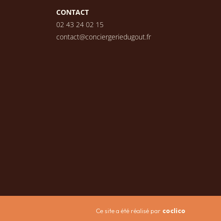
CONTACT
02 43 24 02 15
contact@conciergeriedugout.fr
Ce site a été réalisé par
coclico