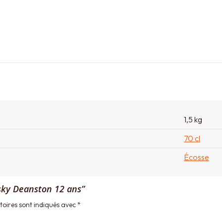
1,5 kg
70 cl
Écosse
isky Deanston 12 ans”
oires sont indiqués avec
*