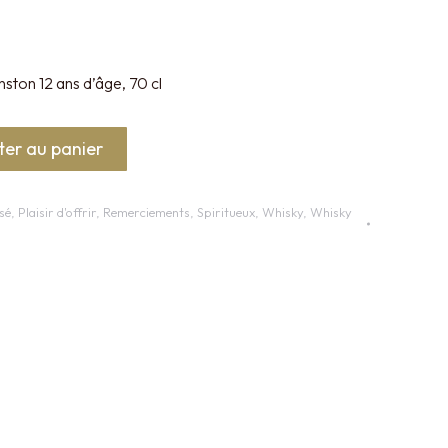
ston 12 ans d’âge, 70 cl
ter au panier
sé
,
Plaisir d'offrir
,
Remerciements
,
Spiritueux
,
Whisky
,
Whisky