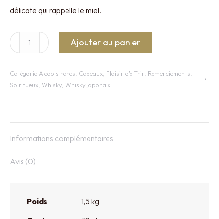
délicate qui rappelle le miel.
quantité
Ajouter au panier
de
Whisky
Catégorie
Alcools rares
,
Cadeaux
,
Plaisir d'offrir
,
Remerciements
,
Hibiki
Spiritueux
,
Whisky
,
Whisky japonais
Informations complémentaires
Avis (0)
Poids
1,5 kg