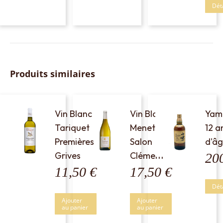
Dét
Produits similaires
Vin Blanc
Vin Blanc
Yam
Tariquet
Menetou
12 a
Premières
Salon
d'â
Grives
Clément
20
11,50
€
17,50
€
Dét
Ajouter
Ajouter
au panier
au panier