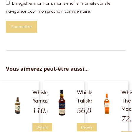
Enregistrer mon nom, mon e-mail et mon site dans le
navigateur pour mon prochain commentaire.
Vous aimerez peut-être aussi…
Whisky
Whisky
Whi
Yamazaki
Talisker
The
Mac
110,00
€
56,00
€
72
Détails
Détails